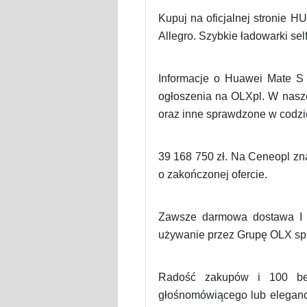
Kupuj na oficjalnej stronie H
Allegro. Szybkie ładowarki sel
Informacje o Huawei Mate S 
ogłoszenia na OLXpl. W nasze
oraz inne sprawdzone w codzi
39 168 750 zł. Na Ceneopl zna
o zakończonej ofercie.
Zawsze darmowa dostawa I n
używanie przez Grupę OLX sp
Radość zakupów i 100 bezp
głośnomówiącego lub eleganc