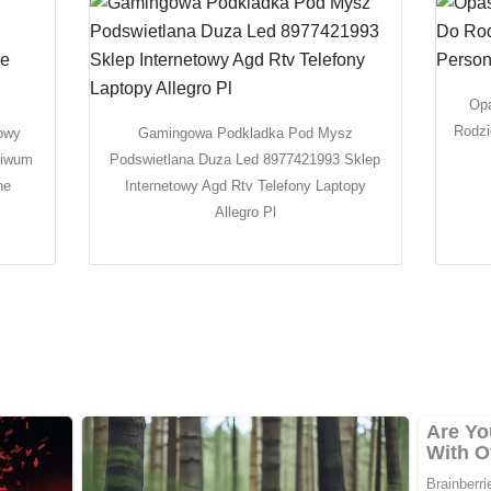
Opa
Rodzi
owy
Gamingowa Podkladka Pod Mysz
hiwum
Podswietlana Duza Led 8977421993 Sklep
ne
Internetowy Agd Rtv Telefony Laptopy
Allegro Pl