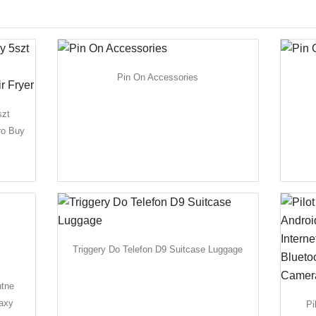
Pin On Accessories
szt
ro Buy
Triggery Do Telefon D9 Suitcase Luggage
ntne
axy
Pi