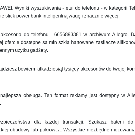
UAWEI. Wyniki wyszukiwania - etui do telefonu - w kategorii T
fie stick power bank inteligentną wagę i znacznie więcej.
akcesoria do telefonu - 6656893381 w archiwum Allegro. B
j ofercie dostępne są min szkła hartowane zasilacze silikono
ennym użytku gadżety.
jdziesz bowiem kilkadziesiąt tysięcy akcesoriów do twojej ko
ajlepsza obsługa. Ten format reklamy jest dostępny w Al
.
ieczeństwa dla każdej transakcji. Szukasz baterii do 
kiej obudowy lub pokrowca. Wszystkie niezbędne mocowania 