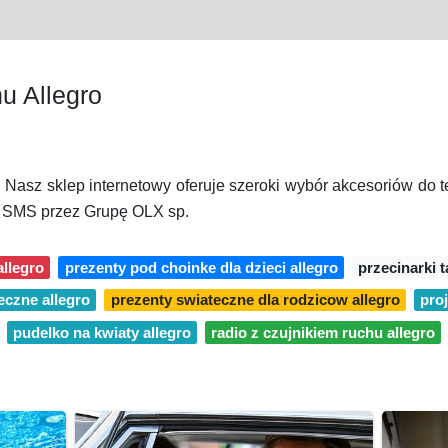
u Allegro
. Nasz sklep internetowy oferuje szeroki wybór akcesoriów do t
i SMS przez Grupę OLX sp.
allegro
prezenty pod choinke dla dzieci allegro
przecinarki 
eczne allegro
prezenty swiateczne dla rodzicow allegro
pro
pudelko na kwiaty allegro
radio z czujnikiem ruchu allegro