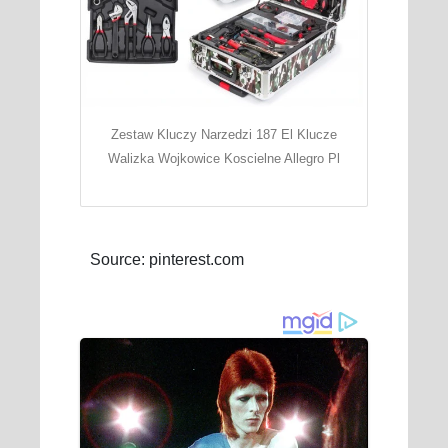
Zestaw Kluczy Narzedzi 187 El Klucze
Walizka Wojkowice Koscielne Allegro Pl
Source: pinterest.com