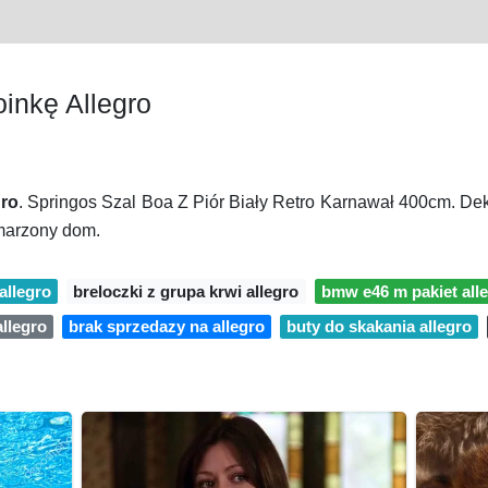
inkę Allegro
gro
. Springos Szal Boa Z Piór Biały Retro Karnawał 400cm. Dek
marzony dom.
allegro
breloczki z grupa krwi allegro
bmw e46 m pakiet all
allegro
brak sprzedazy na allegro
buty do skakania allegro