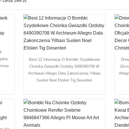
 cena 599 zł.
rk
jalne
Best 12 Informacje O Bombki Szydelkowe
Drew
istmas
Choinka Gwiazdki Ozdoby 6490390708 W
15cm 
Archiwum Allegro Data Zakonczenia Yilbasi
Alleg
Susleri Noel Elisleri Tig Desenleri