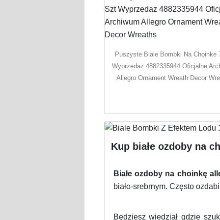
Puszyste Biale Bombki Na Choinke 
Wyprzedaz 4882335944 Oficjalne Ar
Allegro Ornament Wreath Decor Wre
Kup białe ozdoby na ch
Białe ozdoby na choinkę all
biało-srebrnym. Często ozdabia
Będziesz wiedział gdzie szu