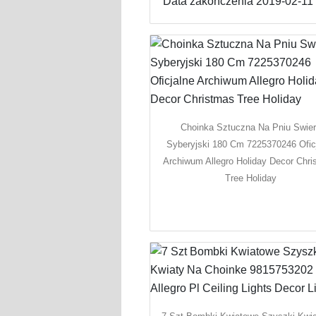
Data zakończenia 2019-02-11 -
Choinka Sztuczna Na Pniu Swie
Syberyjski 180 Cm 7225370246 Ofic
Archiwum Allegro Holiday Decor Chr
Tree Holiday