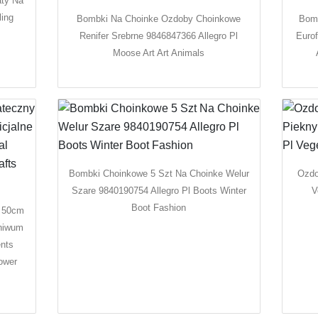
aty Na
ling
Bombki Na Choinke Ozdoby Choinkowe
Bomb
Renifer Srebrne 9846847366 Allegro Pl
Eurof
Moose Art Art Animals
Bombki Choinkowe 5 Szt Na Choinke Welur
Ozdo
Szare 9840190754 Allegro Pl Boots Winter
V
Boot Fashion
y 50cm
chiwum
ents
ower