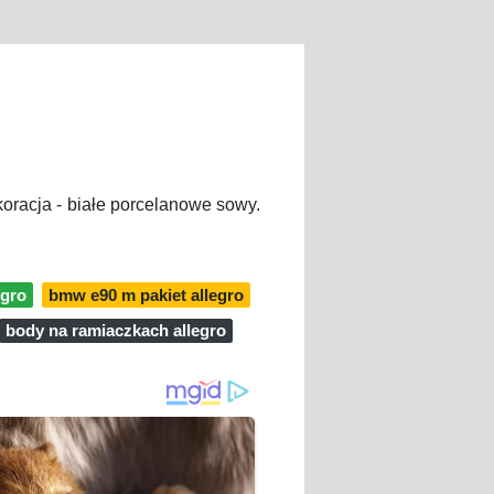
oracja - białe porcelanowe sowy.
egro
bmw e90 m pakiet allegro
body na ramiaczkach allegro