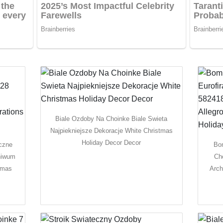
Biale Ozdoby Na Choinke Biale Swieta
Najpiekniejsze Dekoracje White Christmas
Holiday Decor Decor
czne
Bo
hiwum
Ch
tmas
Arch