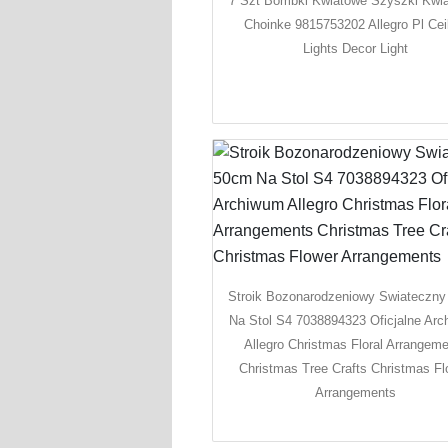
7 Szt Bombki Kwiatowe Szyszki Kwi
Choinke 9815753202 Allegro Pl Cei
Lights Decor Light
Stroik Bozonarodzeniowy Swiateczn
Na Stol S4 7038894323 Oficjalne Ar
Allegro Christmas Floral Arrangem
Christmas Tree Crafts Christmas Fl
Arrangements