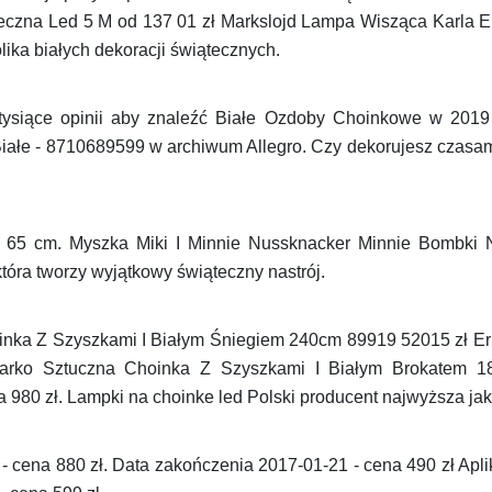
eczna Led 5 M od 137 01 zł Markslojd Lampa Wisząca Karla 
lika białych dekoracji świątecznych.
 tysiące opinii aby znaleźć Białe Ozdoby Choinkowe w 2019
łe - 8710689599 w archiwum Allegro. Czy dekorujesz czasami
 65 cm. Myszka Miki I Minnie Nussknacker Minnie Bombki 
óra tworzy wyjątkowy świąteczny nastrój.
inka Z Szyszkami I Białym Śniegiem 240cm 89919 52015 zł Er
arko Sztuczna Choinka Z Szyszkami I Białym Brokatem 1
 980 zł. Lampki na choinke led Polski producent najwyższa jak
 cena 880 zł. Data zakończenia 2017-01-21 - cena 490 zł Aplika