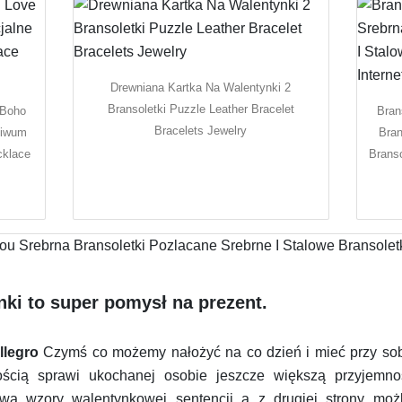
Drewniana Kartka Na Walentynki 2
Bransoletki Puzzle Leather Bracelet
 Boho
Bran
Bracelets Jewelry
hiwum
Bran
cklace
Branso
nki to super pomysł na prezent.
llegro
Czymś co możemy nałożyć na co dzień i mieć przy sob
ością sprawi ukochanej osobie jeszcze większą przyjemno
a wzory walentynkowej sentencji a z drugiej strony mo