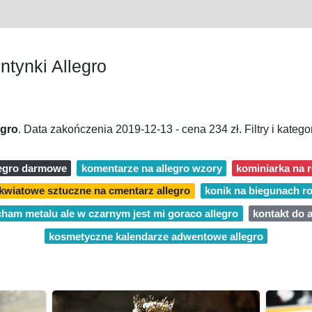
tynki Allegro
egro
. Data zakończenia 2019-12-13 - cena 234 zł. Filtry i kategor
legro darmowe
komentarze na allegro wzory
kominiarka na r
kwiatowe sztuczne na cmentarz allegro
konik na biegunach r
cham metalu ale w czarnym jest mi goraco allegro
kontakt do a
kosmetyczne kalendarze adwentowe allegro