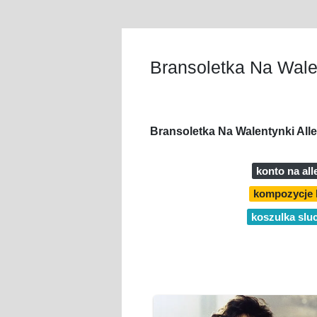
Bransoletka Na Walen
Bransoletka Na Walentynki All
konto na al
kompozycje 
koszulka slu