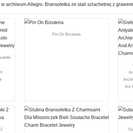
 w archiwum Allegro. Bransoletka ze stali szlachetnej z grawer
Pin On Bizuteria
oletki
k
ko
An
ry
Archi
Ani 
 2
Su