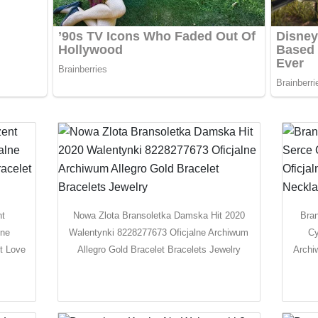
nt
Nowa Zlota Bransoletka Damska Hit 2020
Bra
lne
Walentynki 8228277673 Oficjalne Archiwum
Cy
et Love
Allegro Gold Bracelet Bracelets Jewelry
Archi