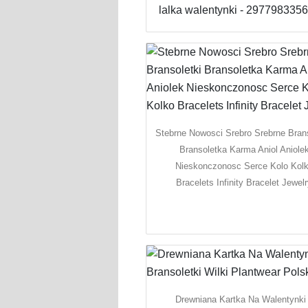
lalka walentynki - 2977983356
Stebrne Nowosci Srebro Srebrne Brans
Bransoletka Karma Aniol Aniole
Nieskonczonosc Serce Kolo Kol
Bracelets Infinity Bracelet Jewel
Drewniana Kartka Na Walentynki