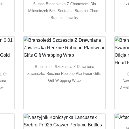
ka
Je
Slubna Bransoletka Z Charmsami Dla
Milosniczek Bieli Soutache Bracelet Charm
Bracelet Jewelry
Bransoletki Szczescia Z Drewniana
Zawieszka Recznie Robione Plantwear Gifts
1 Ct
B
Gift Wrapping Wrap
iwum
Swa
et
Arch
Af