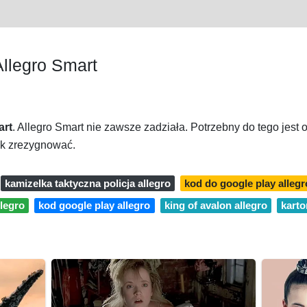
llegro Smart
art
. Allegro Smart nie zawsze zadziała. Potrzebny do tego jest
jak zrezygnować.
kamizelka taktyczna policja allegro
kod do google play allegr
legro
kod google play allegro
king of avalon allegro
karto