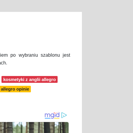
iem po wybraniu szablonu jest
ach.
kosmetyki z anglii allegro
 allegro opinie