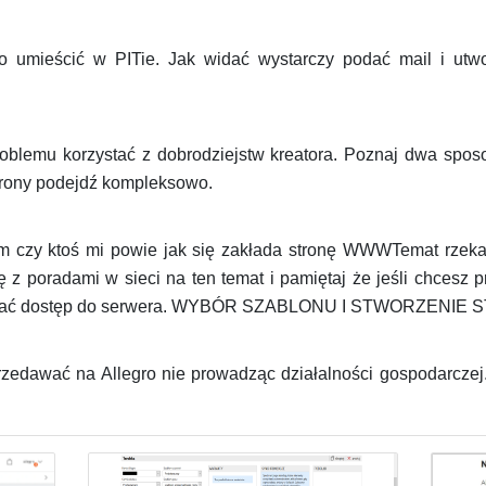
o umieścić w PITie. Jak widać wystarczy podać mail i utw
blemu korzystać z dobrodziejstw kreatora. Poznaj dwa sposob
trony podejdź kompleksowo.
m czy ktoś mi powie jak się zakłada stronę WWWTemat rzeka
z poradami w sieci na ten temat i pamiętaj że jeśli chcesz p
yskać dostęp do serwera. WYBÓR SZABLONU I STWORZENI
edawać na Allegro nie prowadząc działalności gospodarczej. 