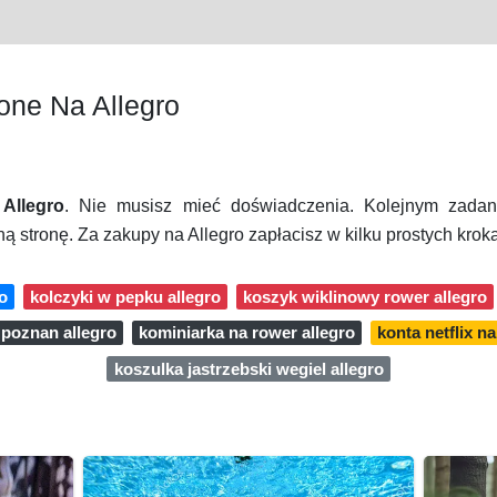
one Na Allegro
Allegro
. Nie musisz mieć doświadczenia. Kolejnym zadan
ą stronę. Za zakupy na Allegro zapłacisz w kilku prostych krok
o
kolczyki w pepku allegro
koszyk wiklinowy rower allegro
 poznan allegro
kominiarka na rower allegro
konta netflix na
koszulka jastrzebski wegiel allegro