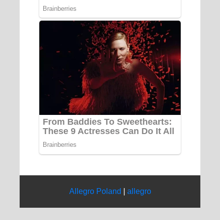
Allegro Poland
|
allegro