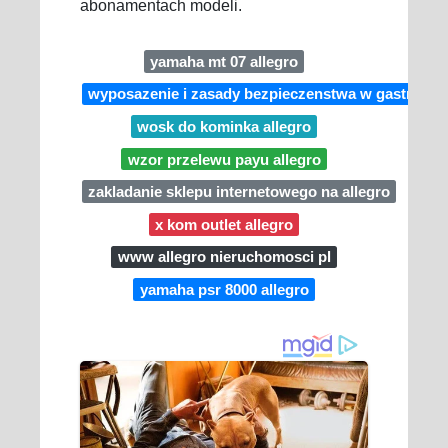
abonamentach modeli.
yamaha mt 07 allegro
wyposazenie i zasady bezpieczenstwa w gastronomi
wosk do kominka allegro
wzor przelewu payu allegro
zakladanie sklepu internetowego na allegro
x kom outlet allegro
www allegro nieruchomosci pl
yamaha psr 8000 allegro