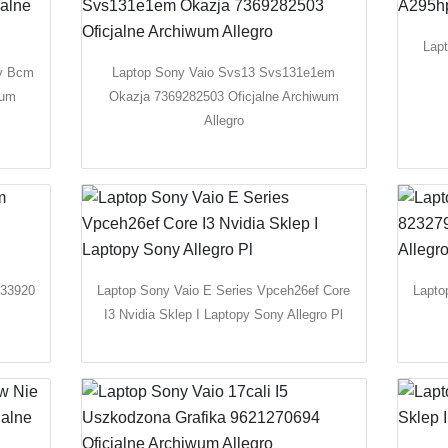
Lap
ay Bcm
Laptop Sony Vaio Svs13 Svs131e1em
wum
Okazja 7369282503 Oficjalne Archiwum
Allegro
633920
Laptop Sony Vaio E Series Vpceh26ef Core
Lapto
I3 Nvidia Sklep I Laptopy Sony Allegro Pl