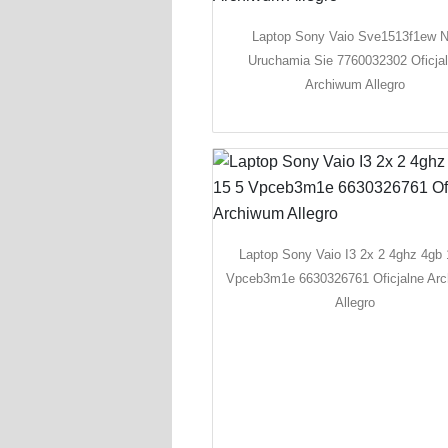
Laptop Sony Vaio Sve1513f1ew N
Uruchamia Sie 7760032302 Oficja
Archiwum Allegro
Laptop Sony Vaio I3 2x 2 4ghz 4gb 
Vpceb3m1e 6630326761 Oficjalne Ar
Allegro