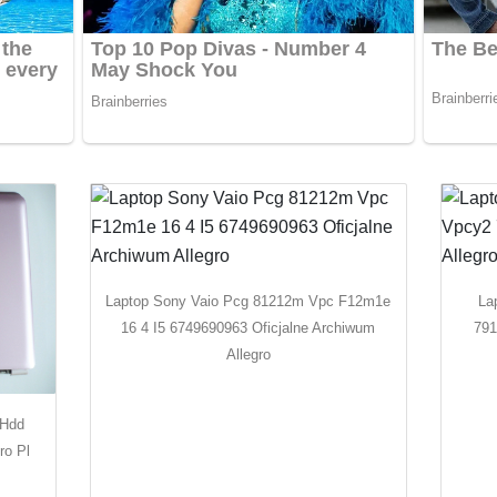
Laptop Sony Vaio Pcg 81212m Vpc F12m1e
La
16 4 I5 6749690963 Oficjalne Archiwum
791
Allegro
 Hdd
ro Pl