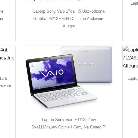
Lap
ie
Laptop Sony Vaio 17cali I5 Uszkodzona
lne
Grafika 9621270694 Oficjalne Archiwum
Allegro
15 5
Lapto
chiwum
Laptop Sony Vaio E1113m1ew
Sve1113m1ew Opinie I Ceny Na Ceneo Pl