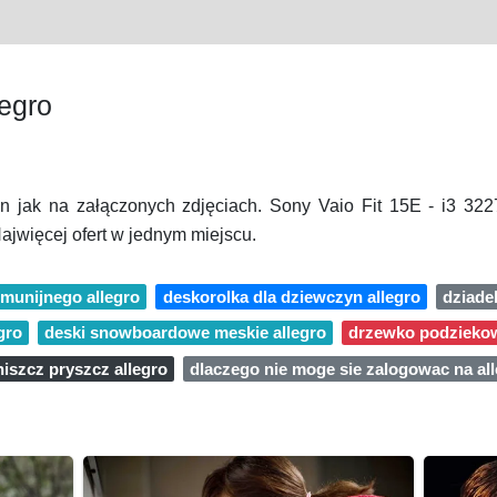
egro
an jak na załączonych zdjęciach. Sony Vaio Fit 15E - i3
ajwięcej ofert w jednym miejscu.
omunijnego allegro
deskorolka dla dziewczyn allegro
dziade
gro
deski snowboardowe meskie allegro
drzewko podziekow
niszcz pryszcz allegro
dlaczego nie moge sie zalogowac na al