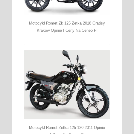
Motocykl Romet Zk 125 Zetka 2018 Gratisy
Krakow Opinie I Ceny Na Ceneo Pl
Motocykl Romet Zetka 125 120 2011 Opinie