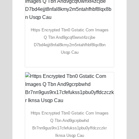
Https Encrypted Tbn0 Gstatic Com Images
Q Tbn And9gcqf0wnxt4zcjbe
D7bd4ejjt8nfal8kmy2m5ntahfhbf8lqx8bn
Usqp Cau
Https Encrypted Tbn0 Gstatic Com Images
Q Tbn And9gcrpbwhd
Br7nn9gus9rx17cfefukss1pbu0yffdczczkr
Iknsa Usqp Cau