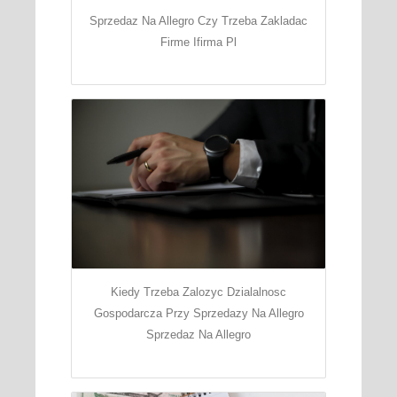
Sprzedaz Na Allegro Czy Trzeba Zakladac
Firme Ifirma Pl
Kiedy Trzeba Zalozyc Dzialalnosc
Gospodarcza Przy Sprzedazy Na Allegro
Sprzedaz Na Allegro