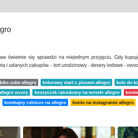
egro
taw świetnie się sprawdzi na niejednym przyjęciu. Gdy kup
ta i udanych zakupów. - tort urodzinowy - desery lodowe - owoc
biks cube allegro
kolorowy start z plusem allegro
kolo do ko
llegro wzory
koszyczek ratunkowy na wesele allegro
konto
kombajny rolnicze na allegro
konto na instagramie allegro