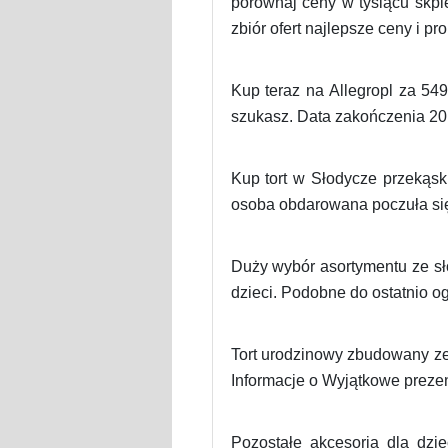
porównaj ceny w tysiącu skple
zbiór ofert najlepsze ceny i pr
Kup teraz na Allegropl za 54
szukasz. Data zakończenia 201
Kup tort w Słodycze przekąski
osoba obdarowana poczuła się 
Duży wybór asortymentu ze sł
dzieci. Podobne do ostatnio og
Tort urodzinowy zbudowany ze s
Informacje o Wyjątkowe prezen
Pozostałe akcesoria dla dzi