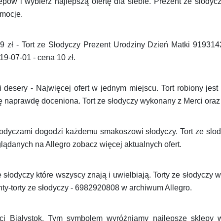
pów i wybierz najlepszą ofertę dla siebie. Prezent ze slodyc
omocje.
99 zł - Tort ze Słodyczy Prezent Urodziny Dzień Matki 919314
9-07-01 - cena 10 zł.
 desery - Najwięcej ofert w jednym miejscu. Tort robiony jes
naprawdę doceniona. Tort ze słodyczy wykonany z Merci oraz 
odyczami dogodzi każdemu smakoszowi słodyczy. Tort ze slody
lądanych na Allegro zobacz więcej aktualnych ofert.
łodyczy które wszyscy znają i uwielbiają. Torty ze słodyczy w 
ty-torty ze słodyczy - 6982920808 w archiwum Allegro.
eci Białystok. Tym symbolem wyróżniamy najlepsze sklepy w 