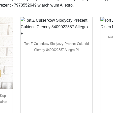
rezent - 7973552649 w archiwum Allegro.
Tor
Tort Z Cukierkow Slodyczy Prezent Cukierki
Ciemny 8409022387 Allegro Pl
 Kup
alnie