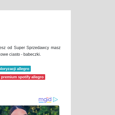
ujesz od Super Sprzedawcy masz
owe ciasto - babeczki.
loryzacji allegro
 premium spotify allegro