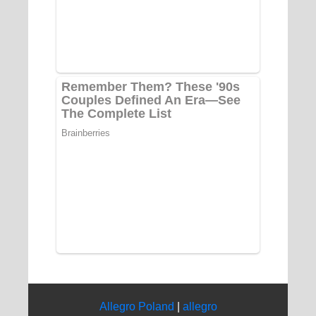
Allegro Poland
|
allegro