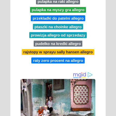
pulapka na raki allegro
pulapka na myszy gra allegro
przekladki do patelni allegro
ptaszki na choinke allegro
prowizja allegro od sprzedazy
pudelko na kredki allegro
rajstopy w sprayu sally hansen allegro
raty zero procent na allegro