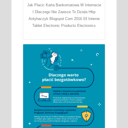
Jak Placic Karta Bankomatowa W Internecie
I Dlaczego Nie Zawsze To Dziala Http
Antyhaczyk Blogspot Com 2016 03 Interne
Tablet Electronic Products Electronics