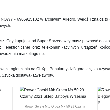
WY - 6905915132 w archiwum Allegro. Wejdź i znajdź to c
owych.
asz. Gdy kupujesz od Super Sprzedawcy masz pewność doskona
ji elektronicznej oraz telekomunikacyjnych urządzeń końc
rowadzenia marketingu np.
ze ogłoszenia na OLXpl. Popularny dziś góral często używany
. Szybka dostawa łatwe zwroty.
Rower Gorski Mtb Orbea Mx 50 29 Czarny