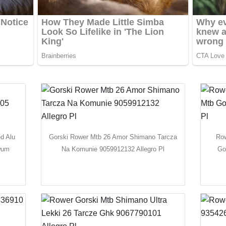
d Alu
Gorski Rower Mtb 26 Amor Shimano Tarcza
Row
wum
Na Komunie 9059912132 Allegro Pl
Go