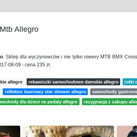
tb Allegro
ro
. Sklep dla wyczynowców i nie tylko rowery MTB BMX Cross
17-08-09 - cena 235 zł.
ie allegro
rekawiczki samochodowe damskie allegro
rolki
reflektor laserowy star shower allegro
samochody gastrono
mochody dla dzieci na pedaly allegro
rezygnacja z zakupu alle